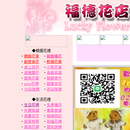
◆精選花禮
‧
精緻花束
‧
新娘捧花
‧
創意盒花
‧
乾燥花束
‧
桌上盆花
‧
小熊花束
‧
高雅蘭花
‧
長綠盆栽
‧
藝術花籃
‧
開運青竹
‧
mini花禮
‧
甜蜜金莎
‧
50朵玫瑰
‧
百朵玫瑰
◆生活花禮
‧
生日花禮
‧
生產彌月
‧
升遷榮調
‧
畢業表揚
‧
喜慶盆花
‧
探病拜訪
‧
居家佈置
‧
祝福花禮
‧
喪用花禮
‧
賀年送禮