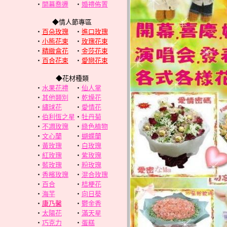
‧
開幕喬遷
‧
婚禮佈置
◆情人節專區
‧
百朵玫瑰
‧
進口玫瑰
‧
小熊花束
‧
玫瑰花束
‧
精緻盒花
‧
金莎花束
‧
百合花束
‧
愛戀花束
◆花材種類
‧
水果花禮
‧
仙人掌
‧
其他類別
‧
乾燥花
‧
繡球花
‧
愛情花
‧
伯利恆之星
‧
牡丹菊
‧
不凋玫瑰
‧
綠色植物
‧
文心蘭
‧
蝴蝶蘭
‧
黃玫瑰
‧
白玫瑰
‧
紅玫瑰
‧
紫玫瑰
‧
藍玫瑰
‧
粉玫瑰
‧
香檳玫瑰
‧
混合玫瑰
‧
百合
‧
桔梗花
‧
海芋
‧
向日葵
‧
康乃馨
‧
鬱金香
‧
太陽花
‧
滿天星
‧
巧克力
‧
蛋糕