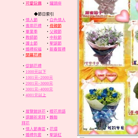
‧
可愛玩偶
‧
罐頭座
◆節日索引
‧
情人節
‧
白色情人
‧
喪用花禮
‧
母親節
‧
畢業季
‧
父親節
‧
教師節
‧
中秋節
‧
護士節
‧
聖誕節
‧
婚禮祝福
‧
新春賀禮
‧
開幕花禮
‧
促銷花禮
‧
1000元以下
‧
1001元~2000元
‧
2001元~3000元
‧
3001元~4000元
‧
4001元以上
‧
展覽館送花
‧
贈花用語
‧
還願祈求拜
‧
輓聯
拜花
‧
情人節專區
‧
花環
‧
婚禮包套
‧
聖誕紅