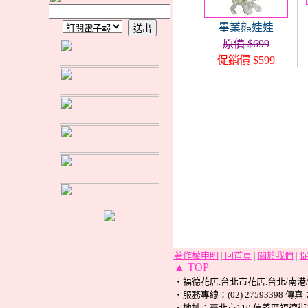
畢業熊娃娃
原價 $699
促銷價 $599
著作權申明
|
回首頁
|
關於我們
|
▲
TOP
‧福德花店.台北市花店.台北/南港
‧服務專線：(02) 27593398 傳真：(0
‧地址：臺北市110 信義區福德街