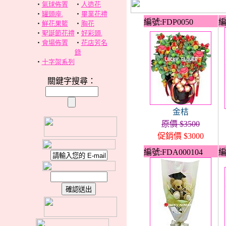
‧
氣球佈置
‧
人造花
‧
罐頭座.
‧
畢業花禮
編號:FDP0050
編
‧
鮮花果籃
‧
胸花
‧
聖誕節花禮
‧
好彩頭.
‧
會場佈置
‧
花店芳名
錄
‧
十字架系列
關鍵字搜尋：
金桔
原價 $3500
促銷價 $3000
編號:FDA000104
編