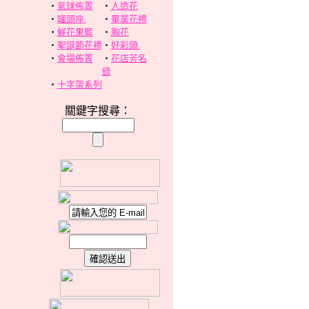
‧
氣球佈置
‧
人造花
‧
罐頭座.
‧
畢業花禮
‧
鮮花果籃
‧
胸花
‧
聖誕節花禮
‧
好彩頭.
‧
會場佈置
‧
花店芳名
錄
‧
十字架系列
關鍵字搜尋：