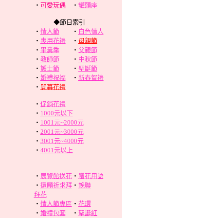
‧
可愛玩偶
‧
罐頭座
◆節日索引
‧
情人節
‧
白色情人
‧
喪用花禮
‧
母親節
‧
畢業季
‧
父親節
‧
教師節
‧
中秋節
‧
護士節
‧
聖誕節
‧
婚禮祝福
‧
新春賀禮
‧
開幕花禮
‧
促銷花禮
‧
1000元以下
‧
1001元~2000元
‧
2001元~3000元
‧
3001元~4000元
‧
4001元以上
‧
展覽館送花
‧
贈花用語
‧
還願祈求拜
‧
輓聯
拜花
‧
情人節專區
‧
花環
‧
婚禮包套
‧
聖誕紅