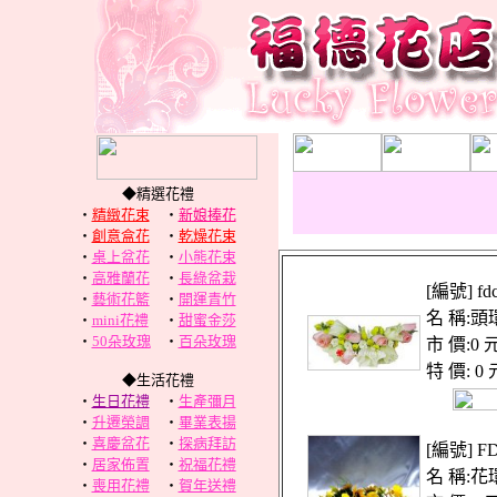
◆精選花禮
‧
精緻花束
‧
新娘捧花
‧
創意盒花
‧
乾燥花束
‧
桌上盆花
‧
小熊花束
‧
高雅蘭花
‧
長綠盆栽
[編號] fd
‧
藝術花籃
‧
開運青竹
名 稱:頭
‧
mini花禮
‧
甜蜜金莎
‧
50朵玫瑰
‧
百朵玫瑰
市 價:0 
特 價: 0 
◆生活花禮
‧
生日花禮
‧
生產彌月
‧
升遷榮調
‧
畢業表揚
‧
喜慶盆花
‧
探病拜訪
[編號] F
‧
居家佈置
‧
祝福花禮
名 稱:花
‧
喪用花禮
‧
賀年送禮