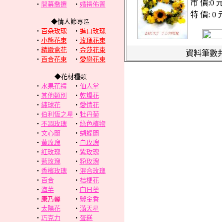
市 價:0 
‧
開幕喬遷
‧
婚禮佈置
特 價: 0 
◆情人節專區
‧
百朵玫瑰
‧
進口玫瑰
‧
小熊花束
‧
玫瑰花束
‧
精緻盒花
‧
金莎花束
資料筆數共
‧
百合花束
‧
愛戀花束
◆花材種類
‧
水果花禮
‧
仙人掌
‧
其他類別
‧
乾燥花
‧
繡球花
‧
愛情花
‧
伯利恆之星
‧
牡丹菊
‧
不凋玫瑰
‧
綠色植物
‧
文心蘭
‧
蝴蝶蘭
‧
黃玫瑰
‧
白玫瑰
‧
紅玫瑰
‧
紫玫瑰
‧
藍玫瑰
‧
粉玫瑰
‧
香檳玫瑰
‧
混合玫瑰
‧
百合
‧
桔梗花
‧
海芋
‧
向日葵
‧
康乃馨
‧
鬱金香
‧
太陽花
‧
滿天星
‧
巧克力
‧
蛋糕